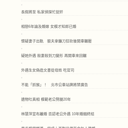
長假將至 私家偵探忙捉奸
相戀6年論及婚嫁 女模才知郎已婚
懷疑妻子出軌 狠夫拿鐮刀狂砍後開車輾壓
疑她外遇 殺妻殺到刀變形 再開車來回輾
外遇生女偽造文書從母姓 吃官司
不能「抓猴」！ 北市公車站牌將禁廣告
遺物吐真相 模範老公劈腿20年
林慧萍宣布離婚 否認老公外遇 10年婚姻終結