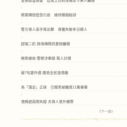
里長娘當媒婆 促成上百對佳偶至今無人離婚
蔡閨傳授造型化妝 維持婚姻秘訣
警方尋人高手再出擊 尋獲失聯多日婦人
超嗆二奶 跨海傳簡訊要她離婚
帳款催收-警察涉牽線 幫人討債
疑7旬妻外遇 醋翁全民皆情敵
為「滿足」正妹 已婚男被騙買11萬春藥
港媽遊高鬧失蹤 夫尋人意外團聚
《下一頁》