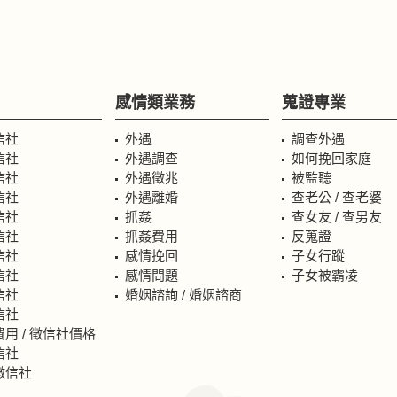
感情類業務
蒐證專業
信社
外遇
調查外遇
信社
外遇調查
如何挽回家庭
信社
外遇徵兆
被監聽
信社
外遇離婚
查老公 / 查老婆
信社
抓姦
查女友 / 查男友
信社
抓姦費用
反蒐證
信社
感情挽回
子女行蹤
信社
感情問題
子女被霸凌
信社
婚姻諮詢 / 婚姻諮商
信社
用 / 徵信社價格
信社
徵信社