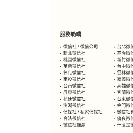
服務範疇
徵信社 / 徵信公司
台北徵
新北徵信社
基隆徵
桃園徵信社
新竹徵
苗栗徵信社
台中徵
彰化徵信社
雲林徵
南投徵信社
嘉義徵
台南徵信社
高雄徵
屏東徵信社
宜蘭徵
花蓮徵信社
台東徵
澎湖徵信社
金門徵
偵探社 / 私家偵探社
徵信社費
合法徵信社
優良徵
徵信社推薦
什麼是