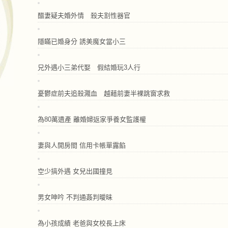
醋妻疑夫婚外情 殺夫割性器官
隱瞞已婚身分 誘美魔女當小三
兄外遇小三弟代娶 假結婚玩3人行
憂鬱症前夫追殺濺血 越藉前妻半裸跳窗求救
為80萬遺產 離婚婦返家爭養女監護權
妻與人開房間 信用卡帳單露餡
空少搞外遇 女兒出國撞見
男女呻吟 不判通姦判曖昧
為小孩成績 老爸與女校長上床