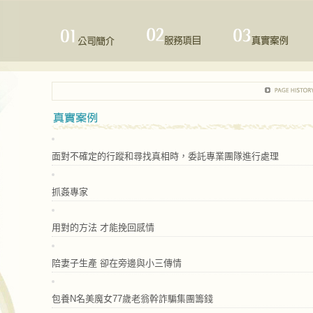
面對不確定的行蹤和尋找真相時，委託專業團隊進行處理
抓姦專家
用對的方法 才能挽回感情
陪妻子生產 卻在旁邊與小三傳情
包養N名美魔女77歲老翁幹詐騙集團籌錢